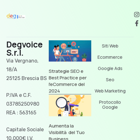
Degvoice
Siti Web
S.r.l.
Ecommerce
Via Vergnano,
Google Ads
18/A
Strategie SEO e
Best Practice per
25125 Brescia BS
Seo
l’eCommerce del
2024
Web Marketing
P.IVA e C.F.
Protocollo
03785250980
Google
REA : 563165
Aumenta la
Capitale Sociale
Visibilità del Tuo
10.000€ I.V.
Business