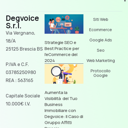
Degvoice
Siti Web
S.r.l.
Ecommerce
Via Vergnano,
Google Ads
18/A
Strategie SEO e
Best Practice per
25125 Brescia BS
Seo
l’eCommerce del
2024
Web Marketing
P.IVA e C.F.
Protocollo
03785250980
Google
REA : 563165
Aumenta la
Capitale Sociale
Visibilità del Tuo
10.000€ I.V.
Business
Immobiliare con
Degvoice: Il Caso di
Gruppo Affitti