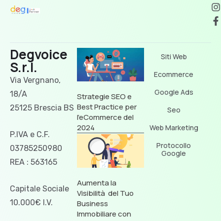
Degvoice
Siti Web
S.r.l.
Ecommerce
Via Vergnano,
Google Ads
18/A
Strategie SEO e
Best Practice per
25125 Brescia BS
Seo
l’eCommerce del
2024
Web Marketing
P.IVA e C.F.
Protocollo
03785250980
Google
REA : 563165
Aumenta la
Capitale Sociale
Visibilità del Tuo
10.000€ I.V.
Business
Immobiliare con