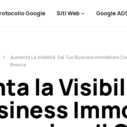
rotocollo Google
Siti Web
Google AD
Aumenta La Visibilità Del Tuo Business Immobiliare Con 
Brescia
a la Visibil
siness Immo