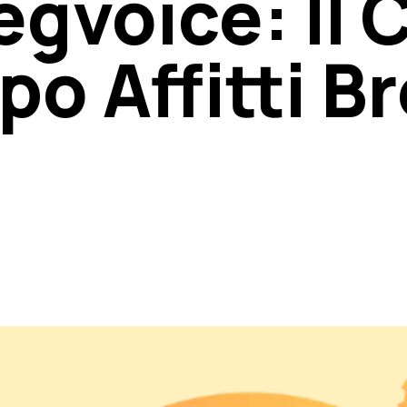
gvoice: Il 
o Affitti B