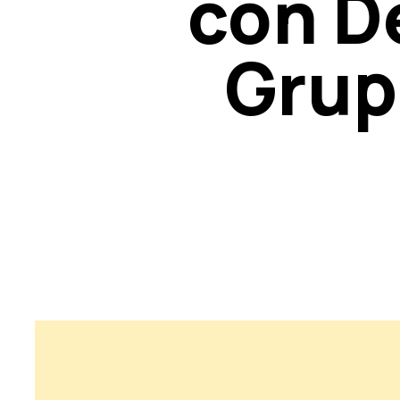
con De
Grupp