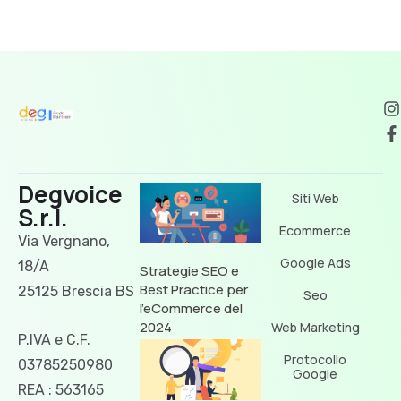
Degvoice
Siti Web
S.r.l.
Ecommerce
Via Vergnano,
Google Ads
18/A
Strategie SEO e
Best Practice per
25125 Brescia BS
Seo
l’eCommerce del
2024
Web Marketing
P.IVA e C.F.
Protocollo
03785250980
Google
REA : 563165