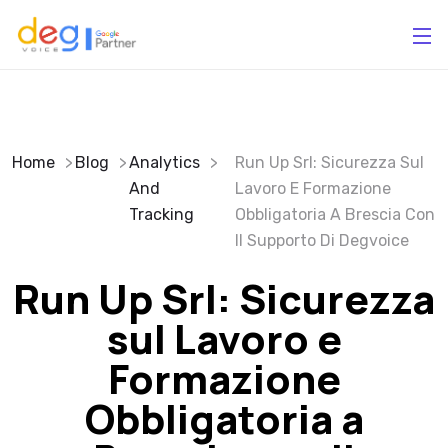
Home
Blog
Analytics
Run Up Srl: Sicurezza Sul
And
Lavoro E Formazione
Tracking
Obbligatoria A Brescia Con
Il Supporto Di Degvoice
Run Up Srl: Sicurezza
sul Lavoro e
Formazione
Obbligatoria a