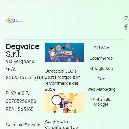
Degvoice
Siti Web
S.r.l.
Ecommerce
Via Vergnano,
Google Ads
18/A
Strategie SEO e
Best Practice per
25125 Brescia BS
Seo
l’eCommerce del
2024
Web Marketing
P.IVA e C.F.
Protocollo
03785250980
Google
REA : 563165
Aumenta la
Capitale Sociale
Visibilità del Tuo