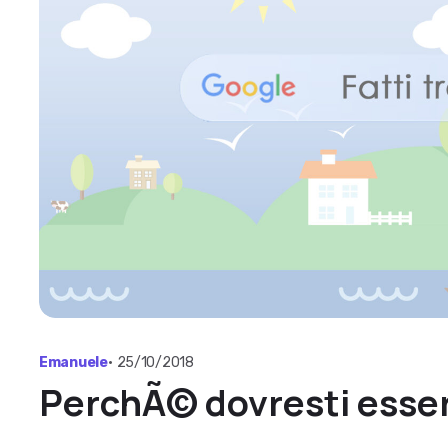
Emanuele
•
25/10/2018
PerchÃ© dovresti esse