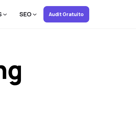
S
SEO
Audit Gratuito
ng