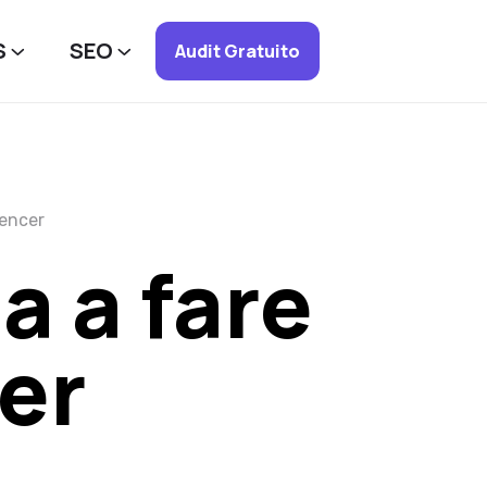
S
SEO
Audit Gratuito
encer
a a fare
er