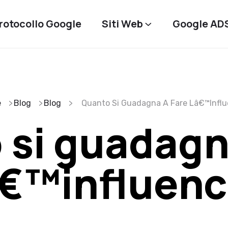
rotocollo Google
Siti Web
Google AD
e
Blog
Blog
Quanto Si Guadagna A Fare Lâ€™influ
si guadagn
â€™influenc