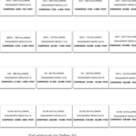
Dati elaborati da DeRev Srl