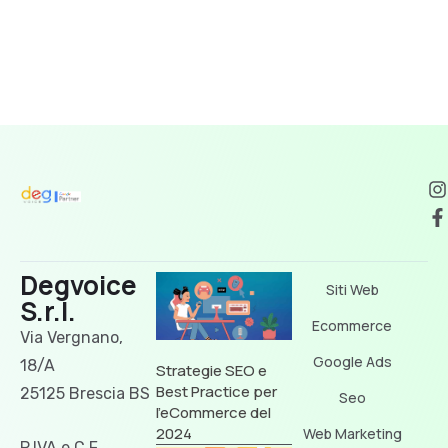
Degvoice
Siti Web
S.r.l.
Ecommerce
Via Vergnano,
Google Ads
18/A
Strategie SEO e
Best Practice per
25125 Brescia BS
Seo
l’eCommerce del
2024
Web Marketing
P.IVA e C.F.