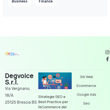
Business
Finance
Degvoice
Siti Web
S.r.l.
Ecommerce
Via Vergnano,
Google Ads
18/A
Strategie SEO e
Best Practice per
25125 Brescia BS
Seo
l’eCommerce del