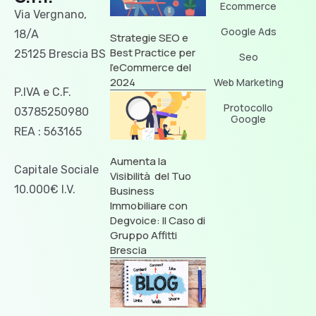
Ecommerce
Via Vergnano,
Google Ads
18/A
Strategie SEO e
Best Practice per
25125 Brescia BS
Seo
l’eCommerce del
2024
Web Marketing
P.IVA e C.F.
Protocollo
03785250980
Google
REA : 563165
Aumenta la
Capitale Sociale
Visibilità del Tuo
10.000€ I.V.
Business
Immobiliare con
Degvoice: Il Caso di
Gruppo Affitti
Brescia