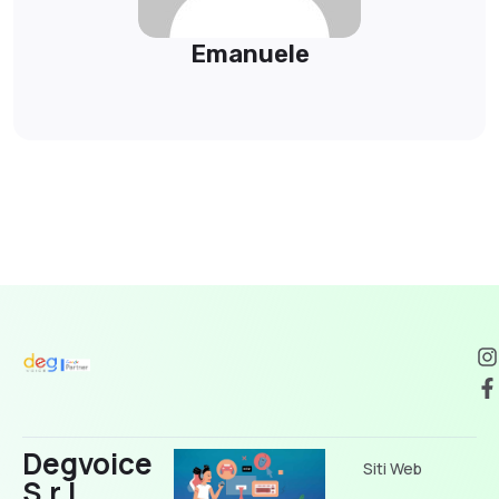
Emanuele
Degvoice
Siti Web
S.r.l.