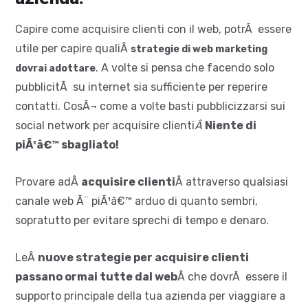
Capire come acquisire clienti con il web, potrÃ essere
utile per capire qualiÂ
strategie di web marketing
. A volte si pensa che facendo solo
dovrai adottare
pubblicitÃ su internet sia sufficiente per reperire
contatti. CosÃ¬ come a volte basti pubblicizzarsi sui
social network per acquisire clienti
Â
Niente di
piÃ¹â€™ sbagliato!
Provare adÂ
acquisire clienti
Â attraverso qualsiasi
canale web Ã¨ piÃ¹â€™ arduo di quanto sembri,
sopratutto per evitare sprechi di tempo e denaro.
LeÂ
nuove strategie per acquisire clienti
passano ormai tutte dal web
Â che dovrÃ essere il
supporto principale della tua azienda per viaggiare a