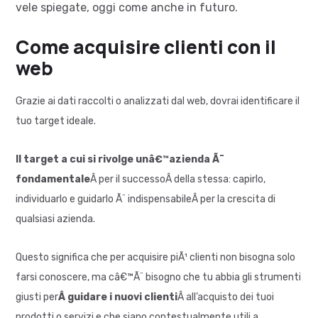
vele spiegate, oggi come anche in futuro.
Come acquisire clienti con il
web
Grazie ai dati raccolti o analizzati dal web, dovrai identificare il
tuo target ideale.
Il target a cui si rivolge unâ€™azienda Ã¨
fondamentale
Â per il successoÂ della stessa: capirlo,
individuarlo e guidarlo Ã¨ indispensabileÂ per la crescita di
qualsiasi azienda.
Questo significa che per acquisire piÃ¹ clienti non bisogna solo
farsi conoscere, ma câ€™Ã¨ bisogno che tu abbia gli strumenti
giusti per
Â guidare i nuovi clienti
Â all’acquisto dei tuoi
prodotti o servizi e che siano contestualmente utili a