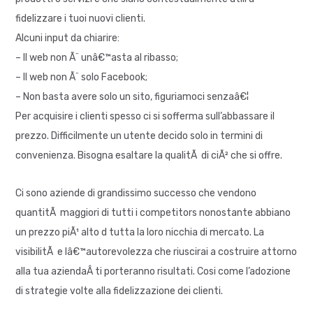
fidelizzare i tuoi nuovi clienti.
Alcuni input da chiarire:
– Il web non Ã¨ unâ€™asta al ribasso;
– Il web non Ã¨ solo Facebook;
– Non basta avere solo un sito, figuriamoci senzaâ€¦
Per acquisire i clienti spesso ci si sofferma sull’abbassare il
prezzo. Difficilmente un utente decido solo in termini di
convenienza. Bisogna esaltare la qualitÃ di ciÃ² che si offre.
Ci sono aziende di grandissimo successo che vendono
quantitÃ maggiori di tutti i competitors nonostante abbiano
un prezzo piÃ¹ alto d tutta la loro nicchia di mercato. La
visibilitÃ e lâ€™autorevolezza che riuscirai a costruire attorno
alla tua aziendaÂ ti porteranno risultati. Cosi come l’adozione
di strategie volte alla fidelizzazione dei clienti.