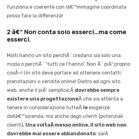
funziona e coerente con lâ€™immagine coordinata
posso fare la differenza!
2 â€“ Non conta solo esserci…ma come
esserci.
Molti hanno un sito perchÃ¨ credano sia solo una
moda o perchÃ¨ “tutti ce l’hanno”. Non Ã¨ piÃ¹ proprio
cosÃ¬! Un sito deve portare ad ottenere contatti,
prenotazioni o vendite online! Dietro ad ogni sito
web, anche il piÃ¹ semplice,Â
dovrebbe sempre
esistere una progettazione
Â che sia attenta a
tenere in considerazione tutteÂ
le
esigenze
dellâ€™azienda, ma anche degli utenti (potenziali
clienti)
. Una voltaÂ messo online, il sito web non
dovrebbe mai essere abbandonato
: sarÃ