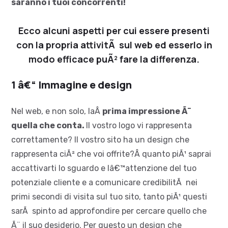
saranno i tuoi concorrenti!
Ecco alcuni aspetti per cui essere presenti
con la propria attivitÃ sul web ed esserlo in
modo efficace puÃ² fare la differenza.
1 â€“ Immagine e design
Nel web, e non solo, laÂ
prima impressione Ã¨
quella che conta.
Il vostro logo vi rappresenta
correttamente? Il vostro sito ha un design che
rappresenta ciÃ² che voi offrite?Â quanto piÃ¹ saprai
accattivarti lo sguardo e lâ€™attenzione del tuo
potenziale cliente e a comunicare credibilitÃ nei
primi secondi di visita sul tuo sito, tanto piÃ¹ questi
sarÃ spinto ad approfondire per cercare quello che
Ã¨ il suo desiderio. Per questo un design che