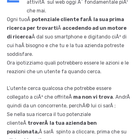
attivitÃ sul web oggi Ã¨ fondamentale piÃ¹
che mai.
Ogni tuoÂ
potenziale cliente farÃ la sua prima
ricerca per trovarti
Â
accedendo ad un mot
ore
di ricerca
Â dal suo smartphone e digitando ciÃ² di
cui haÂ bisogno e che tu e la tua azienda potreste
soddisfare.
Ora ipotizziamo quali potrebbero essere le azioni e le
reazioni che un utente fa quando cerca.
L’utente cerca qualcosa che potrebbe essere
collegato a ciÃ² che offriteÂ
ma non vi trova
. AndrÃ
quindi da un concorrente, perchÃ© lui ci sarÃ ;
Se nella sua ricerca il tuo potenziale
clienteÂ
troverÃ la tua azienda ben
posizionata,
Â sarÃ spinto a cliccare, prima che su