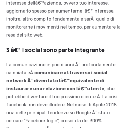
interesse dellâ€™azienda, ovvero tuo interesse,
aggiornarlo spesso per aumentarne lâ€™interesse;
inoltre, altro compito fondamentale sarÃ quello di
monitorarne i movimenti nel tempo, per aumentare la
resa del sito web.
3 â€“ I social sono parte integrante
La comunicazione in pochi anni Ã¨ profondamente
cambiata eÂ
comunicare attraverso i social
network Ã¨ diventato lâ€™equivalente di
instaurare una relazione con lâ€™utente
, che
potrebbe diventare il tuo prossimo cliente.Â La crisi
facebook non deve illudere. Nel mese di Aprile 2018
una delle principali tendenze su Google Ã¨ stato
cercare “Facebook login”, cresciuta del 300%.