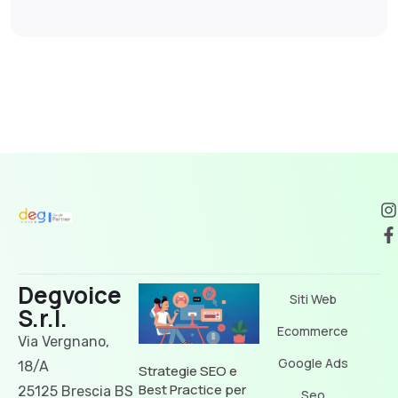
Degvoice
Siti Web
S.r.l.
Ecommerce
Via Vergnano,
Google Ads
18/A
Strategie SEO e
Best Practice per
25125 Brescia BS
Seo