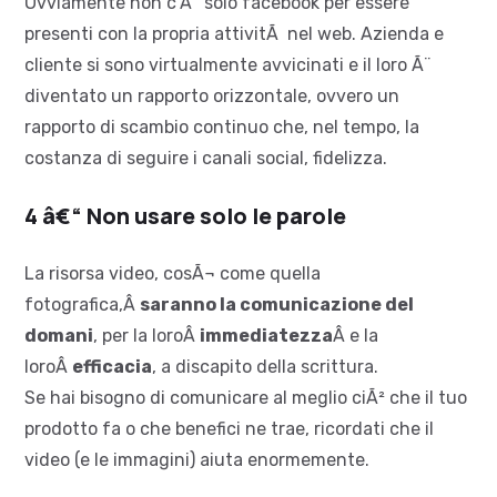
Ovviamente non c’Ã¨ solo facebook per essere
presenti con la propria attivitÃ nel web. Azienda e
cliente si sono virtualmente avvicinati e il loro Ã¨
diventato un rapporto orizzontale, ovvero un
rapporto di scambio continuo che, nel tempo, la
costanza di seguire i canali social, fidelizza.
4 â€“ Non usare solo le parole
La risorsa video, cosÃ¬ come quella
fotografica,Â
saranno la comunicazione del
domani
, per la loroÂ
immediatezza
Â e la
loroÂ
efficacia
, a discapito della scrittura.
Se hai bisogno di comunicare al meglio ciÃ² che il tuo
prodotto fa o che benefici ne trae, ricordati che il
video (e le immagini) aiuta enormemente.