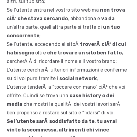
altri, sul tuo sito;
Se l’utente entra nel vostro sito web ma
non trova
ciÃ² che stava cercando
, abbandona e
va da
un’altra parte, quell’altra parte si tratta di
un tuo
concorrente
;
Se l’utente, accedendo al sitoÂ
troverÃ ciÃ² di cui
ha bisogno
oltre
che trovare un sito ben fatto,
cercherÃ Â di ricordare il nome e il vostro brand;
L’utente cercherÃ ulteriori informazioni e conferme
su di voi pure tramite i
social network
;
L’utente tenderÃ a “toccare con mano” ciÃ² che voi
offrite. Quindi se trova una
case history o dei
media
che mostri la qualitÃ dei vostri lavori sarÃ
ben propenso a restare sul sito e “fidarsi” di voi.
Se l’utente sarÃ soddisfatto da te, tu avrai
vinto la scommessa, altrimenti chi vince