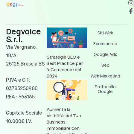
Degvoice
Siti Web
S.r.l.
Ecommerce
Via Vergnano,
Google Ads
18/A
Strategie SEO e
Best Practice per
25125 Brescia BS
Seo
l’eCommerce del
2024
Web Marketing
P.IVA e C.F.
Protocollo
03785250980
Google
REA : 563165
Aumenta la
Capitale Sociale
Visibilità del Tuo
10.000€ I.V.
Business
Immobiliare con