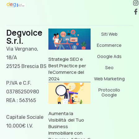
Degvoice
Siti Web
S.r.l.
Ecommerce
Via Vergnano,
Google Ads
18/A
Strategie SEO e
Best Practice per
25125 Brescia BS
Seo
l’eCommerce del
2024
Web Marketing
P.IVA e C.F.
Protocollo
03785250980
Google
REA : 563165
Aumenta la
Capitale Sociale
Visibilità del Tuo
10.000€ I.V.
Business
Immobiliare con