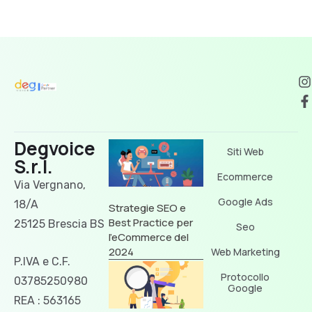
Degvoice
Siti Web
S.r.l.
Ecommerce
Via Vergnano,
Google Ads
18/A
Strategie SEO e
Best Practice per
25125 Brescia BS
Seo
l’eCommerce del
2024
Web Marketing
P.IVA e C.F.
Protocollo
03785250980
Google
REA : 563165