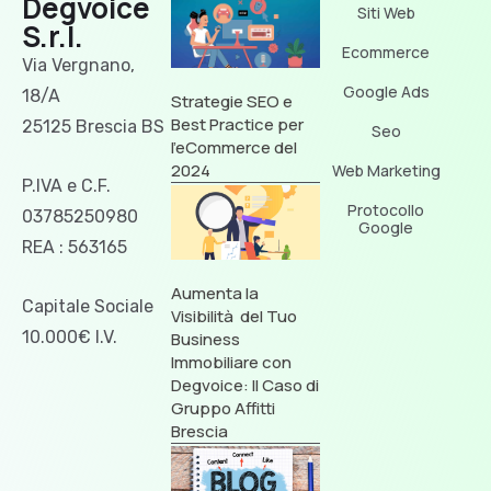
Degvoice
Siti Web
S.r.l.
Ecommerce
Via Vergnano,
Google Ads
18/A
Strategie SEO e
Best Practice per
25125 Brescia BS
Seo
l’eCommerce del
2024
Web Marketing
P.IVA e C.F.
Protocollo
03785250980
Google
REA : 563165
Aumenta la
Capitale Sociale
Visibilità del Tuo
10.000€ I.V.
Business
Immobiliare con
Degvoice: Il Caso di
Gruppo Affitti
Brescia