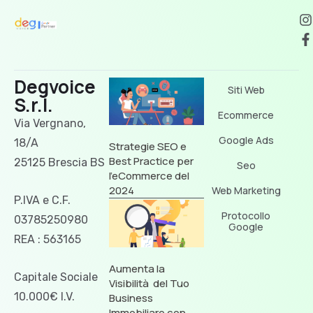
Degvoice
Siti Web
S.r.l.
Ecommerce
Via Vergnano,
Google Ads
18/A
Strategie SEO e
Best Practice per
25125 Brescia BS
Seo
l’eCommerce del
2024
Web Marketing
P.IVA e C.F.
Protocollo
03785250980
Google
REA : 563165
Aumenta la
Capitale Sociale
Visibilità del Tuo
10.000€ I.V.
Business
Immobiliare con