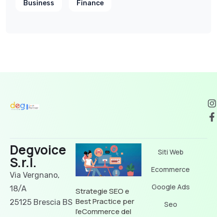
Business
Finance
Degvoice
Siti Web
S.r.l.
Ecommerce
Via Vergnano,
Google Ads
18/A
Strategie SEO e
Best Practice per
25125 Brescia BS
Seo
l’eCommerce del