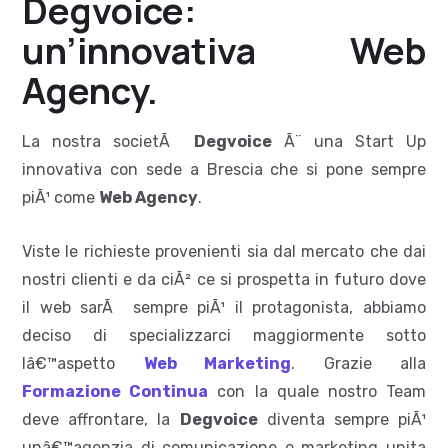
Degvoice:
un’innovativa Web
Agency.
La nostra societÃ
Degvoice
Ã¨ una Start Up
innovativa con sede a Brescia che si pone sempre
piÃ¹ come
Web Agency
.
Viste le richieste provenienti sia dal mercato che dai
nostri clienti e da ciÃ² ce si prospetta in futuro dove
il web sarÃ sempre piÃ¹ il protagonista, abbiamo
deciso di specializzarci maggiormente sotto
lâ€™aspetto
Web Marketing
. Grazie alla
Formazione Continua
con la quale nostro Team
deve affrontare, la
Degvoice
diventa sempre piÃ¹
unâ€™agenzia di comunicazione e marketing unita