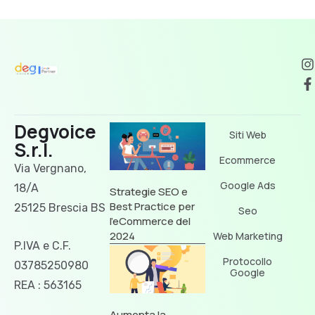
Degvoice
Siti Web
S.r.l.
Ecommerce
Via Vergnano,
Google Ads
18/A
Strategie SEO e
Best Practice per
25125 Brescia BS
Seo
l’eCommerce del
2024
Web Marketing
P.IVA e C.F.
Protocollo
03785250980
Google
REA : 563165
Aumenta la