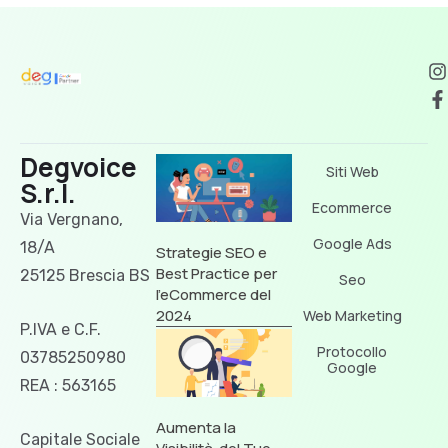
Degvoice
Siti Web
S.r.l.
Ecommerce
Via Vergnano,
Google Ads
18/A
Strategie SEO e
Best Practice per
25125 Brescia BS
Seo
l’eCommerce del
2024
Web Marketing
P.IVA e C.F.
Protocollo
03785250980
Google
REA : 563165
Aumenta la
Capitale Sociale